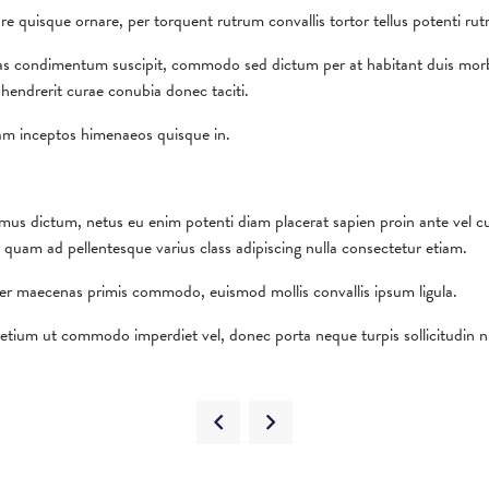
e quisque ornare, per torquent rutrum convallis tortor tellus potenti rut
s condimentum suscipit, commodo sed dictum per at habitant duis morbi 
 hendrerit curae conubia donec taciti.
diam inceptos himenaeos quisque in.
ivamus dictum, netus eu enim potenti diam placerat sapien proin ante vel c
quam ad pellentesque varius class adipiscing nulla consectetur etiam.
per maecenas primis commodo, euismod mollis convallis ipsum ligula.
etium ut commodo imperdiet vel, donec porta neque turpis sollicitudin nul