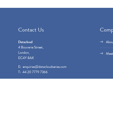
Contact Us
Comp
Datacloud
Abou
4 Bouverie Street,
London,
Meet
EC4Y 8AX
E:
enquiries@datacloudseries.com
T: 44 20 7779 7366