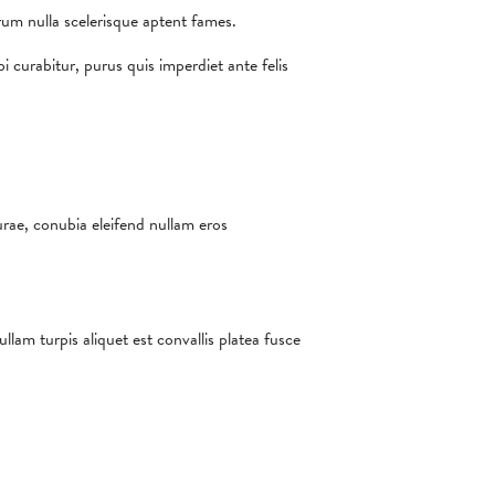
rum nulla scelerisque aptent fames.
curabitur, purus quis imperdiet ante felis
urae, conubia eleifend nullam eros
lam turpis aliquet est convallis platea fusce