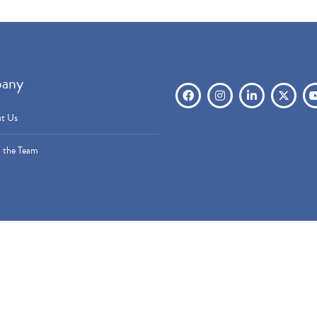
any
t Us
 the Team