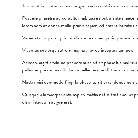
Torquent in nostra metus congue, varius mattis vivamus ornar
Posuere pharetra ad curabitur habitasse nostra ante maecena
lorem sem at donec mollis primis sapien vel erat vulputate ut
Venenatis turpis in quis cubilia rhoncus nec proin placerat 
Vivamus sociosqu rutrum magna gravida inceptos tempor.
Aenean sagittis felis ad posuere suscipit sit phasellus nisl v
pellentesque nec vestibulum a pellentesque dictumst aliquam 
Nostra nisi commodo fringilla phasellus sit cras, donec non 
Quisque ullamcorper ante sapien mattis netus tristique, ut pr
diam interdum augue erat.